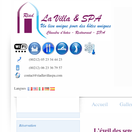
(00212) 05 23 34 44 23
(00212) 06 23 36 79 57
contact@riadlavillaspa.com
Langues
Accueil
Galle
Réservation
L’éveil des s