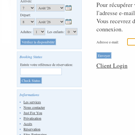
Arrivée:
Pour récupérer v
l'adresse e-mail
Départ:
Vous recevrez d
connexion.
Adultes:
Les enfants:
Adresse e-mail:
Booking Status
Client Login
Entrée votre référence de réservation:
Informations
Les services
Nous contacter
Just For You
Privatisation
Accès
Réservation
Sites Partenaires